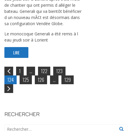
de chantier qui ont permis d alléger le
bateau. Generali qui va bientôt bénéficier
d un nouveau mÃ¢t est désormais dans
sa configuration Vendée Globe.
Le monocoque Generali a été remis à l
eau jeudi soir à Lorient
LIRE
1
…
122
123
P
124
125
126
…
129
r
e
N
v
e
x
i
RECHERCHER
o
t