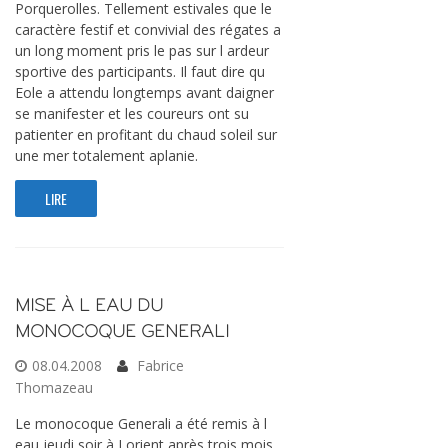
Porquerolles. Tellement estivales que le
caractère festif et convivial des régates a
un long moment pris le pas sur l ardeur
sportive des participants. Il faut dire qu
Eole a attendu longtemps avant daigner
se manifester et les coureurs ont su
patienter en profitant du chaud soleil sur
une mer totalement aplanie.
LIRE
MISE À L EAU DU
MONOCOQUE GENERALI
08.04.2008
Fabrice
Thomazeau
Le monocoque Generali a été remis à l
eau jeudi soir à Lorient après trois mois