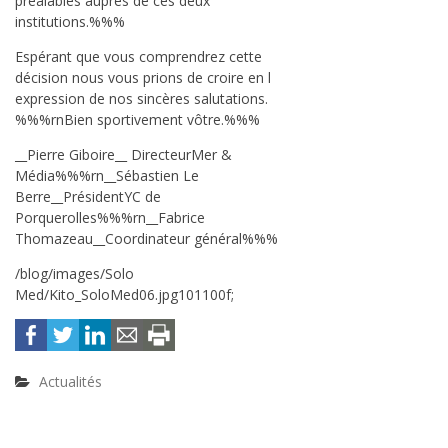
préalables auprès de ces deux
institutions.%%%
Espérant que vous comprendrez cette
décision nous vous prions de croire en l
expression de nos sincères salutations.
%%%rnBien sportivement vôtre.%%%
__Pierre Giboire__ DirecteurMer &
Média%%%rn__Sébastien Le
Berre__PrésidentYC de
Porquerolles%%%rn__Fabrice
Thomazeau__Coordinateur général%%%
/blog/images/Solo
Med/Kito_SoloMed06.jpg101100f;
Actualités