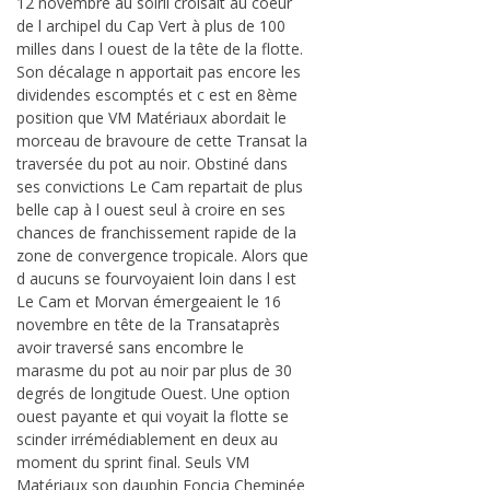
12 novembre au soiril croisait au coeur
de l archipel du Cap Vert à plus de 100
milles dans l ouest de la tête de la flotte.
Son décalage n apportait pas encore les
dividendes escomptés et c est en 8ème
position que VM Matériaux abordait le
morceau de bravoure de cette Transat la
traversée du pot au noir. Obstiné dans
ses convictions Le Cam repartait de plus
belle cap à l ouest seul à croire en ses
chances de franchissement rapide de la
zone de convergence tropicale. Alors que
d aucuns se fourvoyaient loin dans l est
Le Cam et Morvan émergeaient le 16
novembre en tête de la Transataprès
avoir traversé sans encombre le
marasme du pot au noir par plus de 30
degrés de longitude Ouest. Une option
ouest payante et qui voyait la flotte se
scinder irrémédiablement en deux au
moment du sprint final. Seuls VM
Matériaux son dauphin Foncia Cheminée